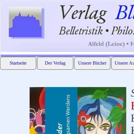
Direkt zum Seiteninhalt
Startseite
Der Verlag
Unsere Bücher
Unsere Au
▼
▼