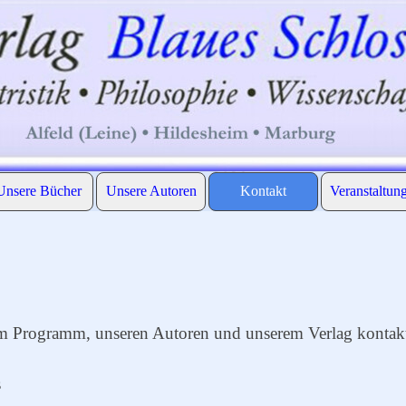
Menü überspringen
Unsere Bücher
Unsere Autoren
Kontakt
Veranstaltun
▼
▼
▼
m Programm, unseren Autoren und unserem Verlag kontakti
s