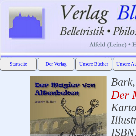
Direkt zum Seiteninhalt
Startseite
Der Verlag
Unsere Bücher
Unsere Au
▼
▼
Bark,
Der 
Karto
Illust
ISBN