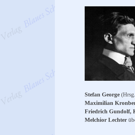
Stefan George
(Hrsg.
Maximilian Kronbe
Friedrich Gundolf, 
Melchior Lechter
übe