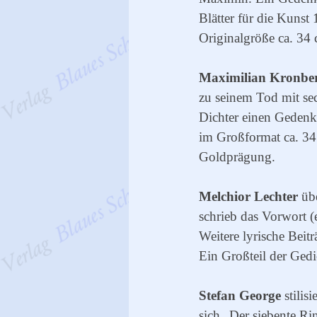
Blätter für die Kunst
Originalgröße ca. 34
Maximilian Kronber
zu seinem Tod mit se
Dichter einen Geden
im Großformat ca. 34
Goldprägung.
Melchior Lechter
übe
schrieb das Vorwort (e
Weitere lyrische Beitr
Ein Großteil der Ged
Stefan George
stilis
sich „Der siebente R