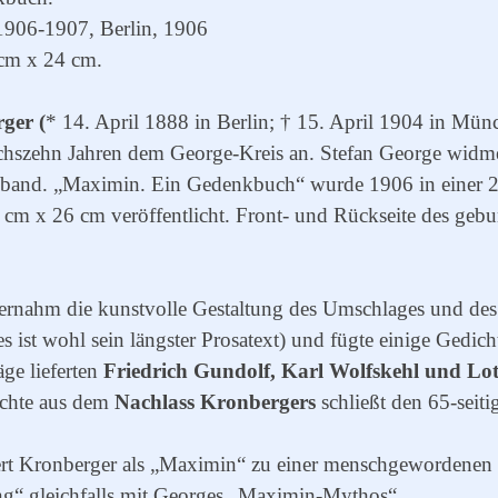
 1906-1907, Berlin, 1906
 cm x 24 cm.
ger (
* 14. April 1888 in Berlin; † 15. April 1904 in Münc
chszehn Jahren dem George-Kreis an. Stefan George widm
kband. „Maximin. Ein Gedenkbuch“ wurde 1906 in einer 2
 cm x 26 cm veröffentlicht. Front- und Rückseite des gebu
rnahm die kunstvolle Gestaltung des Umschlages und des 
s ist wohl sein längster Prosatext) und fügte einige Gedich
äge lieferten
Friedrich Gundolf, Karl Wolfskehl und Lo
ichte aus dem
Nachlass Kronbergers
schließt den 65-seit
iert Kronberger als „Maximin“ zu einer menschgewordenen G
ing“ gleichfalls mit Georges „Maximin-Mythos“.